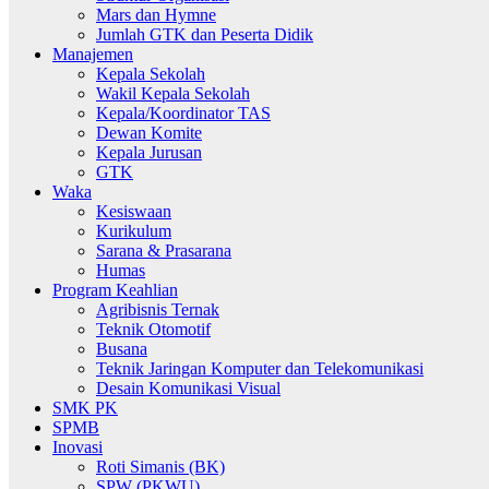
Mars dan Hymne
Jumlah GTK dan Peserta Didik
Manajemen
Kepala Sekolah
Wakil Kepala Sekolah
Kepala/Koordinator TAS
Dewan Komite
Kepala Jurusan
GTK
Waka
Kesiswaan
Kurikulum
Sarana & Prasarana
Humas
Program Keahlian
Agribisnis Ternak
Teknik Otomotif
Busana
Teknik Jaringan Komputer dan Telekomunikasi
Desain Komunikasi Visual
SMK PK
SPMB
Inovasi
Roti Simanis (BK)
SPW (PKWU)