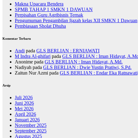
Makna Upacara Bendera
SPMB TAHAP 1 SMKN 1 DAWUAN
Perpisahan Guru Agribisnis Ternak
Pengumuman Pengambilan Ijazah kelas XII SMKN 1 Dawuan
Pembiasaan Sholat Dhuha
Komentar Terbaru
Andi
pada
GLS BERLIAN : ERNIAWATI
M Indra Al-ghifari
pada
GLS BERLIAN : Iman Hidayat, A.Md
Anonime
pada
GLS BERLIAN : Iman Hidayat, A.Md.
Nadiyah
pada
GLS BERLIAN : Dwie Yustin Pratiwi, S.Pd.
Zaitun Nur Azmi
pada
GLS BERLIAN : Endar Eka Ratnawati,
Arsip
Juli 2026
Juni 2026
Mei 2026
April 2026
Januari 2026
November 2025
September 2025
Agustus 2025