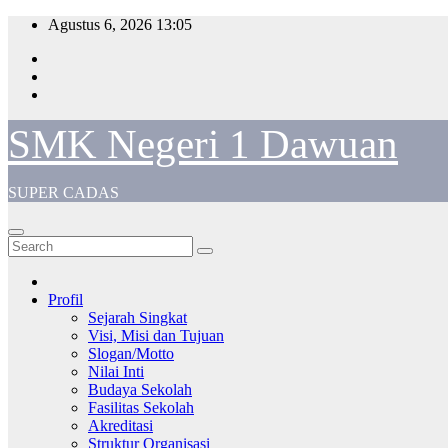
Skip
Agustus 6, 2026
13:05
to
content
SMK Negeri 1 Dawuan
SUPER CADAS
Profil
Sejarah Singkat
Visi, Misi dan Tujuan
Slogan/Motto
Nilai Inti
Budaya Sekolah
Fasilitas Sekolah
Akreditasi
Struktur Organisasi