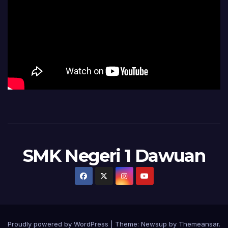
SMK Negeri 1 Dawuan
Proudly powered by WordPress
|
Theme:
Newsup
by
Themeansar
.