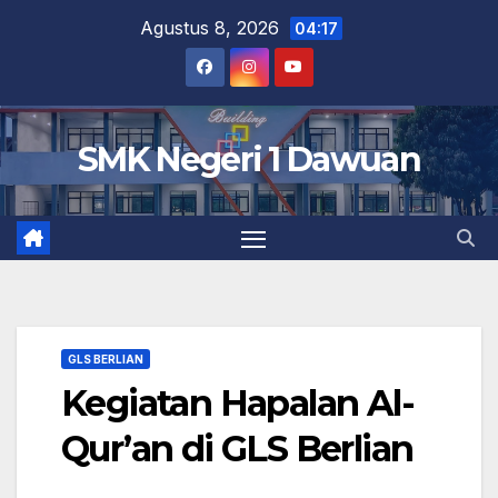
Skip
Agustus 8, 2026
04:17
to
content
SMK Negeri 1 Dawuan
GLS BERLIAN
Kegiatan Hapalan Al-
Qur’an di GLS Berlian