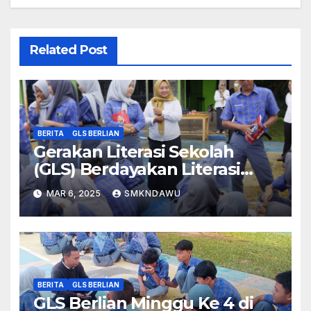
Related Post
BERITA
GLS BERLIAN
Gerakan Literasi Sekolah
(GLS) Berdayakan Literasi
Dawuan (BERLIAN)
MAR 6, 2025
SMKNDAWU
BERITA
GLS BERLIAN
GLS Berlian Minggu Ke 4 di