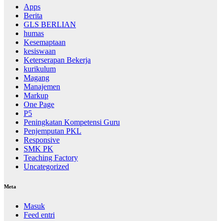
Apps
Berita
GLS BERLIAN
humas
Kesemaptaan
kesiswaan
Keterserapan Bekerja
kurikulum
Magang
Manajemen
Markup
One Page
P5
Peningkatan Kompetensi Guru
Penjemputan PKL
Responsive
SMK PK
Teaching Factory
Uncategorized
Meta
Masuk
Feed entri