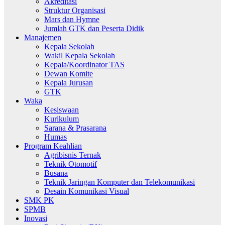
Akreditasi
Struktur Organisasi
Mars dan Hymne
Jumlah GTK dan Peserta Didik
Manajemen
Kepala Sekolah
Wakil Kepala Sekolah
Kepala/Koordinator TAS
Dewan Komite
Kepala Jurusan
GTK
Waka
Kesiswaan
Kurikulum
Sarana & Prasarana
Humas
Program Keahlian
Agribisnis Ternak
Teknik Otomotif
Busana
Teknik Jaringan Komputer dan Telekomunikasi
Desain Komunikasi Visual
SMK PK
SPMB
Inovasi