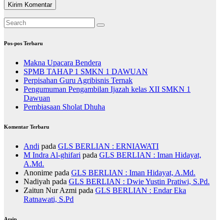
Pos-pos Terbaru
Makna Upacara Bendera
SPMB TAHAP 1 SMKN 1 DAWUAN
Perpisahan Guru Agribisnis Ternak
Pengumuman Pengambilan Ijazah kelas XII SMKN 1
Dawuan
Pembiasaan Sholat Dhuha
Komentar Terbaru
Andi
pada
GLS BERLIAN : ERNIAWATI
M Indra Al-ghifari
pada
GLS BERLIAN : Iman Hidayat,
A.Md.
Anonime
pada
GLS BERLIAN : Iman Hidayat, A.Md.
Nadiyah
pada
GLS BERLIAN : Dwie Yustin Pratiwi, S.Pd.
Zaitun Nur Azmi
pada
GLS BERLIAN : Endar Eka
Ratnawati, S.Pd
Arsip