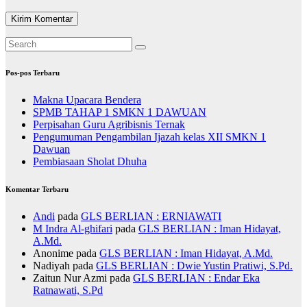
Pos-pos Terbaru
Makna Upacara Bendera
SPMB TAHAP 1 SMKN 1 DAWUAN
Perpisahan Guru Agribisnis Ternak
Pengumuman Pengambilan Ijazah kelas XII SMKN 1
Dawuan
Pembiasaan Sholat Dhuha
Komentar Terbaru
Andi
pada
GLS BERLIAN : ERNIAWATI
M Indra Al-ghifari
pada
GLS BERLIAN : Iman Hidayat,
A.Md.
Anonime
pada
GLS BERLIAN : Iman Hidayat, A.Md.
Nadiyah
pada
GLS BERLIAN : Dwie Yustin Pratiwi, S.Pd.
Zaitun Nur Azmi
pada
GLS BERLIAN : Endar Eka
Ratnawati, S.Pd