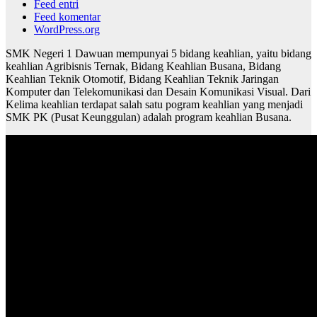
Feed entri
Feed komentar
WordPress.org
SMK Negeri 1 Dawuan mempunyai 5 bidang keahlian, yaitu bidang
keahlian Agribisnis Ternak, Bidang Keahlian Busana, Bidang
Keahlian Teknik Otomotif, Bidang Keahlian Teknik Jaringan
Komputer dan Telekomunikasi dan Desain Komunikasi Visual. Dari
Kelima keahlian terdapat salah satu pogram keahlian yang menjadi
SMK PK (Pusat Keunggulan) adalah program keahlian Busana.