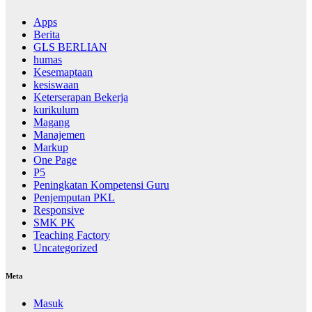
Apps
Berita
GLS BERLIAN
humas
Kesemaptaan
kesiswaan
Keterserapan Bekerja
kurikulum
Magang
Manajemen
Markup
One Page
P5
Peningkatan Kompetensi Guru
Penjemputan PKL
Responsive
SMK PK
Teaching Factory
Uncategorized
Meta
Masuk