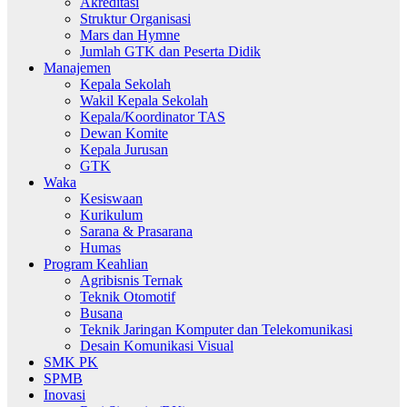
Akreditasi
Struktur Organisasi
Mars dan Hymne
Jumlah GTK dan Peserta Didik
Manajemen
Kepala Sekolah
Wakil Kepala Sekolah
Kepala/Koordinator TAS
Dewan Komite
Kepala Jurusan
GTK
Waka
Kesiswaan
Kurikulum
Sarana & Prasarana
Humas
Program Keahlian
Agribisnis Ternak
Teknik Otomotif
Busana
Teknik Jaringan Komputer dan Telekomunikasi
Desain Komunikasi Visual
SMK PK
SPMB
Inovasi