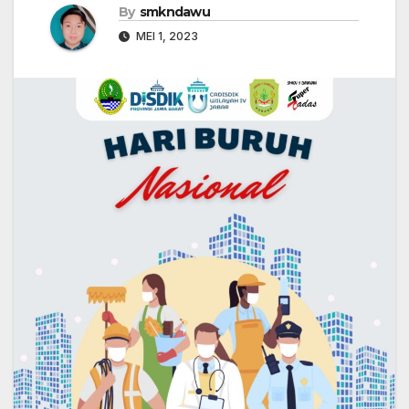
By
smkndawu
MEI 1, 2023