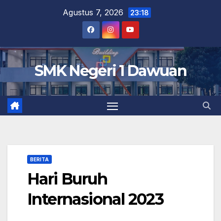
Skip
Agustus 7, 2026
23:18
to
content
SMK Negeri 1 Dawuan
BERITA
Hari Buruh
Internasional 2023