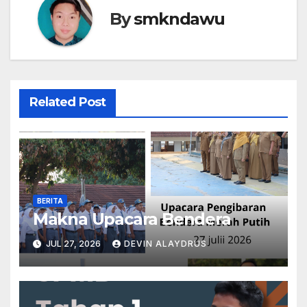
By
smkndawu
Related Post
BERITA
Makna Upacara Bendera
JUL 27, 2026
DEVIN ALAYDRUS