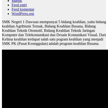
Masuk
Feed entri
Feed komentar
WordPress.org
SMK Negeri 1 Dawuan mempunyai 5 bidang keahlian, yaitu bidang
keahlian Agribisnis Ternak, Bidang Keahlian Busana, Bidang
Keahlian Teknik Otomotif, Bidang Keahlian Teknik Jaringan
Komputer dan Telekomunikasi dan Desain Komunikasi Visual. Dari
Kelima keahlian terdapat salah satu pogram keahlian yang menjadi
SMK PK (Pusat Keunggulan) adalah program keahlian Busana.