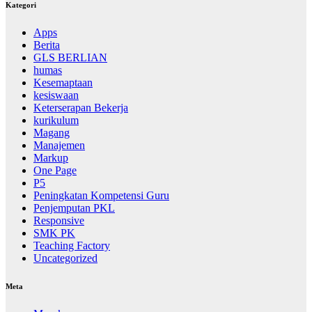
Kategori
Apps
Berita
GLS BERLIAN
humas
Kesemaptaan
kesiswaan
Keterserapan Bekerja
kurikulum
Magang
Manajemen
Markup
One Page
P5
Peningkatan Kompetensi Guru
Penjemputan PKL
Responsive
SMK PK
Teaching Factory
Uncategorized
Meta