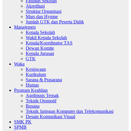
Fasilitas Sekolah
Akreditasi
Struktur Organisasi
Mars dan Hymne
Jumlah GTK dan Peserta Didik
Manajemen
Kepala Sekolah
Wakil Kepala Sekolah
Kepala/Koordinator TAS
Dewan Komite
Kepala Jurusan
GTK
Waka
Kesiswaan
Kurikulum
Sarana & Prasarana
Humas
Program Keahlian
Agribisnis Ternak
Teknik Otomotif
Busana
Teknik Jaringan Komputer dan Telekomunikasi
Desain Komunikasi Visual
SMK PK
SPMB