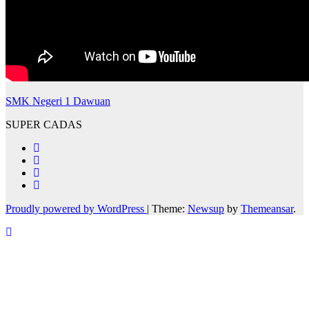
SMK Negeri 1 Dawuan
SUPER CADAS
Proudly powered by WordPress
|
Theme:
Newsup
by
Themeansar
.