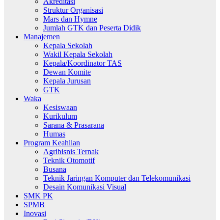
Akreditasi
Struktur Organisasi
Mars dan Hymne
Jumlah GTK dan Peserta Didik
Manajemen
Kepala Sekolah
Wakil Kepala Sekolah
Kepala/Koordinator TAS
Dewan Komite
Kepala Jurusan
GTK
Waka
Kesiswaan
Kurikulum
Sarana & Prasarana
Humas
Program Keahlian
Agribisnis Ternak
Teknik Otomotif
Busana
Teknik Jaringan Komputer dan Telekomunikasi
Desain Komunikasi Visual
SMK PK
SPMB
Inovasi