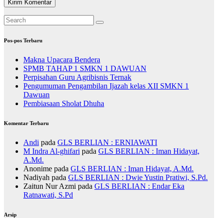
Pos-pos Terbaru
Makna Upacara Bendera
SPMB TAHAP 1 SMKN 1 DAWUAN
Perpisahan Guru Agribisnis Ternak
Pengumuman Pengambilan Ijazah kelas XII SMKN 1
Dawuan
Pembiasaan Sholat Dhuha
Komentar Terbaru
Andi
pada
GLS BERLIAN : ERNIAWATI
M Indra Al-ghifari
pada
GLS BERLIAN : Iman Hidayat,
A.Md.
Anonime
pada
GLS BERLIAN : Iman Hidayat, A.Md.
Nadiyah
pada
GLS BERLIAN : Dwie Yustin Pratiwi, S.Pd.
Zaitun Nur Azmi
pada
GLS BERLIAN : Endar Eka
Ratnawati, S.Pd
Arsip