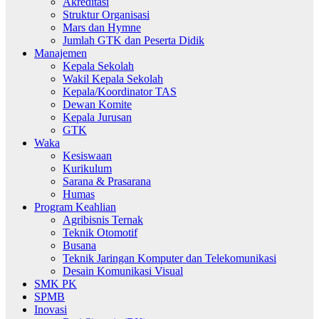
Akreditasi
Struktur Organisasi
Mars dan Hymne
Jumlah GTK dan Peserta Didik
Manajemen
Kepala Sekolah
Wakil Kepala Sekolah
Kepala/Koordinator TAS
Dewan Komite
Kepala Jurusan
GTK
Waka
Kesiswaan
Kurikulum
Sarana & Prasarana
Humas
Program Keahlian
Agribisnis Ternak
Teknik Otomotif
Busana
Teknik Jaringan Komputer dan Telekomunikasi
Desain Komunikasi Visual
SMK PK
SPMB
Inovasi