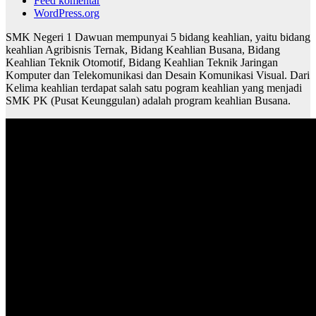
Feed komentar
WordPress.org
SMK Negeri 1 Dawuan mempunyai 5 bidang keahlian, yaitu bidang
keahlian Agribisnis Ternak, Bidang Keahlian Busana, Bidang
Keahlian Teknik Otomotif, Bidang Keahlian Teknik Jaringan
Komputer dan Telekomunikasi dan Desain Komunikasi Visual. Dari
Kelima keahlian terdapat salah satu pogram keahlian yang menjadi
SMK PK (Pusat Keunggulan) adalah program keahlian Busana.