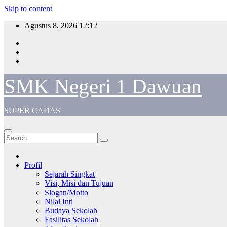
Skip to content
Agustus 8, 2026
12:12
SMK Negeri 1 Dawuan
SUPER CADAS
Profil
Sejarah Singkat
Visi, Misi dan Tujuan
Slogan/Motto
Nilai Inti
Budaya Sekolah
Fasilitas Sekolah