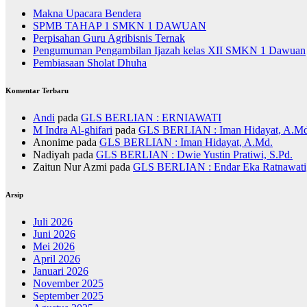
Makna Upacara Bendera
SPMB TAHAP 1 SMKN 1 DAWUAN
Perpisahan Guru Agribisnis Ternak
Pengumuman Pengambilan Ijazah kelas XII SMKN 1 Dawuan
Pembiasaan Sholat Dhuha
Komentar Terbaru
Andi
pada
GLS BERLIAN : ERNIAWATI
M Indra Al-ghifari
pada
GLS BERLIAN : Iman Hidayat, A.Md
Anonime
pada
GLS BERLIAN : Iman Hidayat, A.Md.
Nadiyah
pada
GLS BERLIAN : Dwie Yustin Pratiwi, S.Pd.
Zaitun Nur Azmi
pada
GLS BERLIAN : Endar Eka Ratnawati,
Arsip
Juli 2026
Juni 2026
Mei 2026
April 2026
Januari 2026
November 2025
September 2025