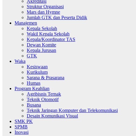
Akreditasi
Struktur Organisasi
Mars dan Hymne
Jumlah GTK dan Peserta Didik
Manajemen
Kepala Sekolah
Wakil Kepala Sekolah
Kepala/Koordinator TAS
Dewan Komite
Kepala Jurusan
GTK
Waka
Kesiswaan
Kurikulum
Sarana & Prasarana
Humas
Program Keahlian
Agribisnis Ternak
Teknik Otomotif
Busana
Teknik Jaringan Komputer dan Telekomunikasi
Desain Komunikasi Visual
SMK PK
SPMB
Inovasi