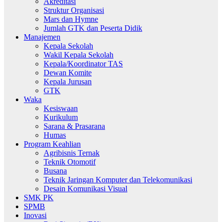
Akreditasi
Struktur Organisasi
Mars dan Hymne
Jumlah GTK dan Peserta Didik
Manajemen
Kepala Sekolah
Wakil Kepala Sekolah
Kepala/Koordinator TAS
Dewan Komite
Kepala Jurusan
GTK
Waka
Kesiswaan
Kurikulum
Sarana & Prasarana
Humas
Program Keahlian
Agribisnis Ternak
Teknik Otomotif
Busana
Teknik Jaringan Komputer dan Telekomunikasi
Desain Komunikasi Visual
SMK PK
SPMB
Inovasi