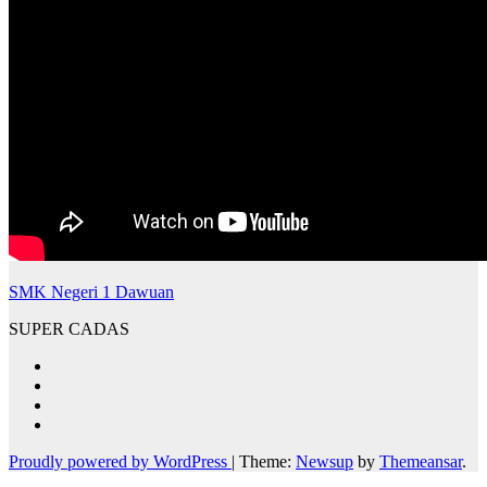
SMK Negeri 1 Dawuan
SUPER CADAS
Proudly powered by WordPress
|
Theme:
Newsup
by
Themeansar
.