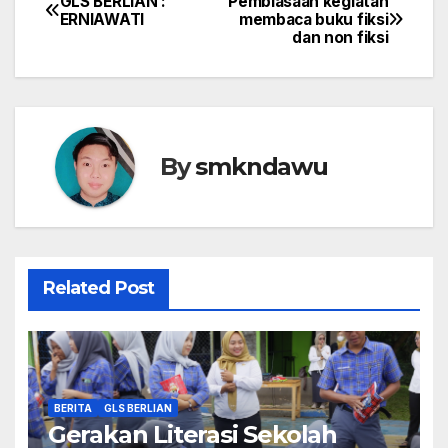
GLS BERLIAN :
Pembiasaan kegiatan
Navigasi
ERNIAWATI
membaca buku fiksi
dan non fiksi
pos
By
smkndawu
Related Post
BERITA
GLS BERLIAN
Gerakan Literasi Sekolah