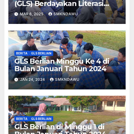
(GLS) Berdayakan Literasi
Dawuan (BERLIAN)
MAR 6, 2025
SMKNDAWU
BERITA
GLS BERLIAN
GLS Berlian Minggu Ke 4 di
Bulan Januari Tahun 2024
JAN 24, 2024
SMKNDAWU
BERITA
GLS BERLIAN
GLS Berlian di Minggu 1 di