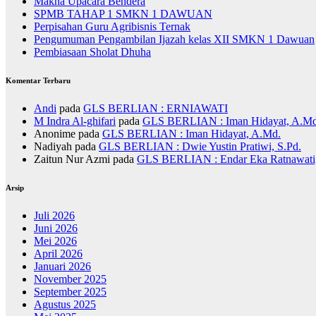
Makna Upacara Bendera
SPMB TAHAP 1 SMKN 1 DAWUAN
Perpisahan Guru Agribisnis Ternak
Pengumuman Pengambilan Ijazah kelas XII SMKN 1 Dawuan
Pembiasaan Sholat Dhuha
Komentar Terbaru
Andi
pada
GLS BERLIAN : ERNIAWATI
M Indra Al-ghifari
pada
GLS BERLIAN : Iman Hidayat, A.Md
Anonime
pada
GLS BERLIAN : Iman Hidayat, A.Md.
Nadiyah
pada
GLS BERLIAN : Dwie Yustin Pratiwi, S.Pd.
Zaitun Nur Azmi
pada
GLS BERLIAN : Endar Eka Ratnawati,
Arsip
Juli 2026
Juni 2026
Mei 2026
April 2026
Januari 2026
November 2025
September 2025
Agustus 2025