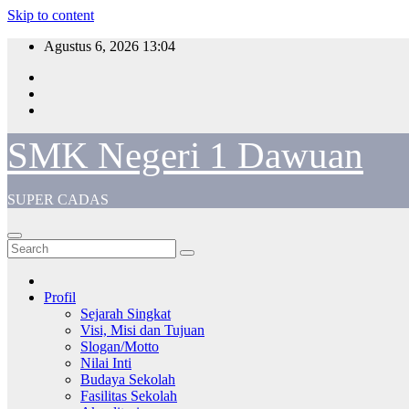
Skip to content
Agustus 6, 2026
13:04
SMK Negeri 1 Dawuan
SUPER CADAS
Profil
Sejarah Singkat
Visi, Misi dan Tujuan
Slogan/Motto
Nilai Inti
Budaya Sekolah
Fasilitas Sekolah