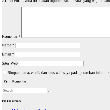
Alamat email Anda tidak akan dipublikasikan.
Ruas yang wajib ditan
Komentar
*
Nama
*
Email
*
Situs Web
Simpan nama, email, dan situs web saya pada peramban ini untuk
Pos-pos Terbaru