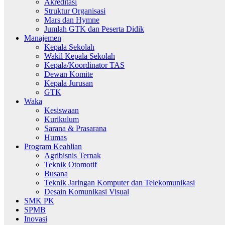
Akreditasi
Struktur Organisasi
Mars dan Hymne
Jumlah GTK dan Peserta Didik
Manajemen
Kepala Sekolah
Wakil Kepala Sekolah
Kepala/Koordinator TAS
Dewan Komite
Kepala Jurusan
GTK
Waka
Kesiswaan
Kurikulum
Sarana & Prasarana
Humas
Program Keahlian
Agribisnis Ternak
Teknik Otomotif
Busana
Teknik Jaringan Komputer dan Telekomunikasi
Desain Komunikasi Visual
SMK PK
SPMB
Inovasi