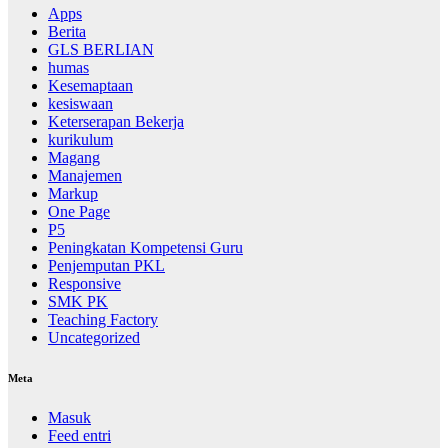
Apps
Berita
GLS BERLIAN
humas
Kesemaptaan
kesiswaan
Keterserapan Bekerja
kurikulum
Magang
Manajemen
Markup
One Page
P5
Peningkatan Kompetensi Guru
Penjemputan PKL
Responsive
SMK PK
Teaching Factory
Uncategorized
Meta
Masuk
Feed entri