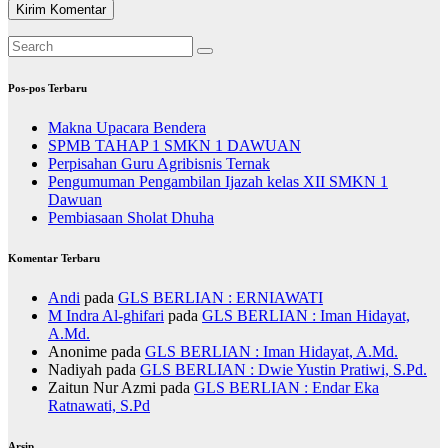
Pos-pos Terbaru
Makna Upacara Bendera
SPMB TAHAP 1 SMKN 1 DAWUAN
Perpisahan Guru Agribisnis Ternak
Pengumuman Pengambilan Ijazah kelas XII SMKN 1
Dawuan
Pembiasaan Sholat Dhuha
Komentar Terbaru
Andi
pada
GLS BERLIAN : ERNIAWATI
M Indra Al-ghifari
pada
GLS BERLIAN : Iman Hidayat,
A.Md.
Anonime
pada
GLS BERLIAN : Iman Hidayat, A.Md.
Nadiyah
pada
GLS BERLIAN : Dwie Yustin Pratiwi, S.Pd.
Zaitun Nur Azmi
pada
GLS BERLIAN : Endar Eka
Ratnawati, S.Pd
Arsip