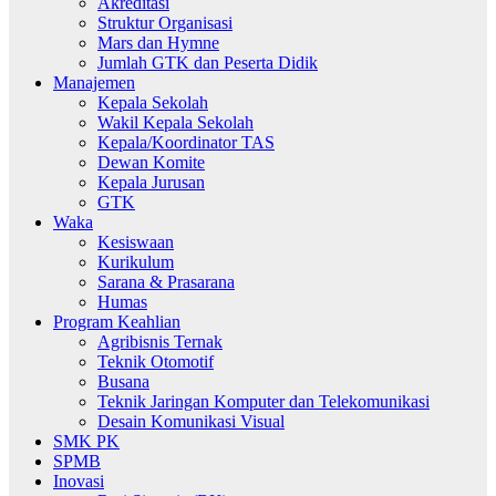
Akreditasi
Struktur Organisasi
Mars dan Hymne
Jumlah GTK dan Peserta Didik
Manajemen
Kepala Sekolah
Wakil Kepala Sekolah
Kepala/Koordinator TAS
Dewan Komite
Kepala Jurusan
GTK
Waka
Kesiswaan
Kurikulum
Sarana & Prasarana
Humas
Program Keahlian
Agribisnis Ternak
Teknik Otomotif
Busana
Teknik Jaringan Komputer dan Telekomunikasi
Desain Komunikasi Visual
SMK PK
SPMB
Inovasi