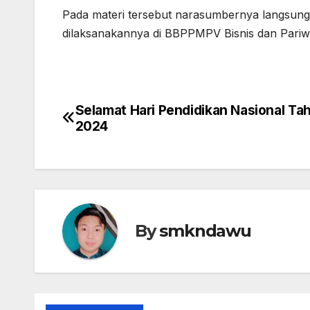
Pada materi tersebut narasumbernya langsung d
dilaksanakannya di BBPPMPV Bisnis dan Pariw
Selamat Hari Pendidikan Nasional Ta
Navigasi
2024
pos
By
smkndawu