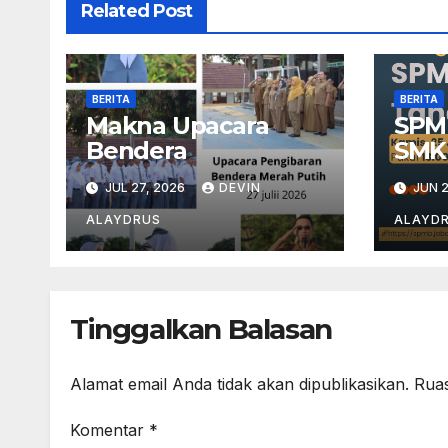
Related Post
BERITA
BERITA
Makna Upacara
SPM
Bendera
SMK
JUL 27, 2026
DEVIN
JUN 2
ALAYDRUS
ALAYD
Tinggalkan Balasan
Alamat email Anda tidak akan dipublikasikan.
Ruas
Komentar
*