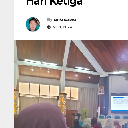
Hari Ketiga
By
smkndawu
MEI 1, 2024