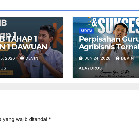
BERITA
B TAHAP 1
Perpisahan Gur
N 1 DAWUAN
Agribisnis Terna
5, 2026
DEVIN
JUN 24, 2026
DEVIN
RUS
ALAYDRUS
 yang wajib ditandai
*