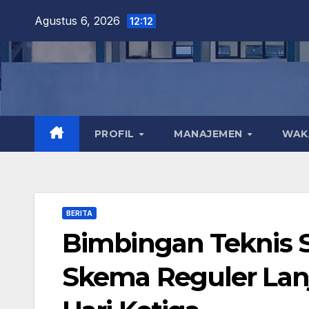
Skip
Agustus 6, 2026
12:12
to
content
PROFIL
MANAJEMEN
WA
BERITA
Bimbingan Teknis 
Skema Reguler Lan