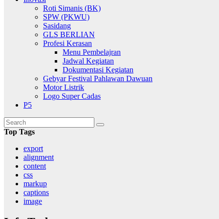
Roti Simanis (BK)
SPW (PKWU)
Sasidang
GLS BERLIAN
Profesi Kerasan
Menu Pembelajran
Jadwal Kegiatan
Dokumentasi Kegiatan
Gebyar Festival Pahlawan Dawuan
Motor Listrik
Logo Super Cadas
P5
Top Tags
export
alignment
content
css
markup
captions
image