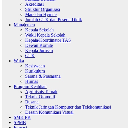
Akreditasi
Struktur Organisasi
Mars dan Hymne
Jumlah GTK dan Peserta Didik
Manajemen
Kepala Sekolah
Wakil Kepala Sekolah
Kepala/Koordinator TAS
Dewan Komite
Kepala Jurusan
GTK
Waka
Kesiswaan
Kurikulum
Sarana & Prasarana
Humas
Program Keahlian
Agribisnis Ternak
Teknik Otomotif
Busana
Teknik Jaringan Komputer dan Telekomunikasi
Desain Komunikasi Visual
SMK PK
SPMB
Inovasi