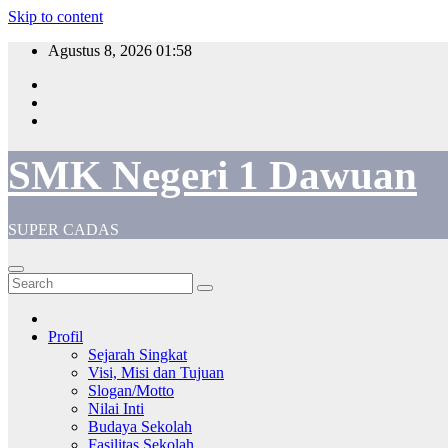
Skip to content
Agustus 8, 2026
01:58
SMK Negeri 1 Dawuan
SUPER CADAS
Profil
Sejarah Singkat
Visi, Misi dan Tujuan
Slogan/Motto
Nilai Inti
Budaya Sekolah
Fasilitas Sekolah