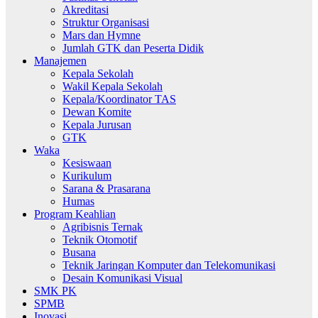
Akreditasi
Struktur Organisasi
Mars dan Hymne
Jumlah GTK dan Peserta Didik
Manajemen
Kepala Sekolah
Wakil Kepala Sekolah
Kepala/Koordinator TAS
Dewan Komite
Kepala Jurusan
GTK
Waka
Kesiswaan
Kurikulum
Sarana & Prasarana
Humas
Program Keahlian
Agribisnis Ternak
Teknik Otomotif
Busana
Teknik Jaringan Komputer dan Telekomunikasi
Desain Komunikasi Visual
SMK PK
SPMB
Inovasi