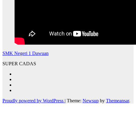
SMK Negeri 1 Dawuan
SUPER CADAS
Proudly powered by WordPress
|
Theme:
Newsup
by
Themeansar
.