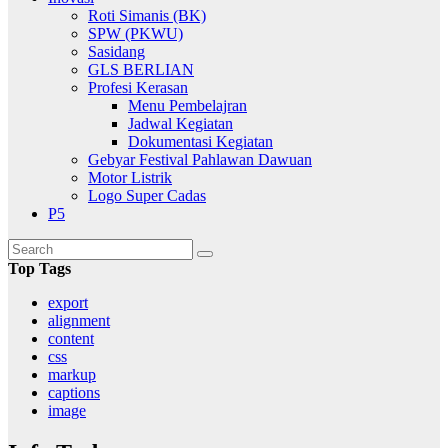
Roti Simanis (BK)
SPW (PKWU)
Sasidang
GLS BERLIAN
Profesi Kerasan
Menu Pembelajran
Jadwal Kegiatan
Dokumentasi Kegiatan
Gebyar Festival Pahlawan Dawuan
Motor Listrik
Logo Super Cadas
P5
Top Tags
export
alignment
content
css
markup
captions
image