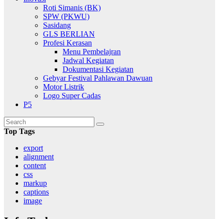
Roti Simanis (BK)
SPW (PKWU)
Sasidang
GLS BERLIAN
Profesi Kerasan
Menu Pembelajran
Jadwal Kegiatan
Dokumentasi Kegiatan
Gebyar Festival Pahlawan Dawuan
Motor Listrik
Logo Super Cadas
P5
Top Tags
export
alignment
content
css
markup
captions
image