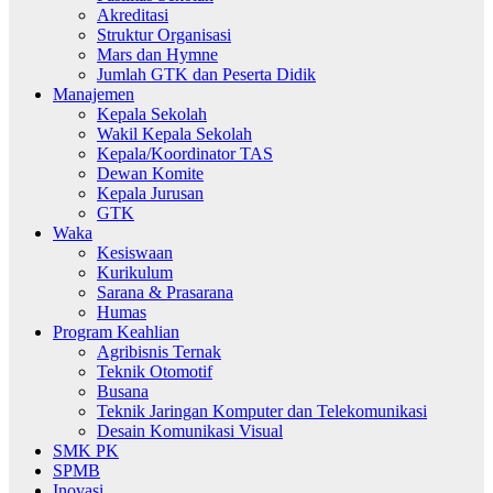
Akreditasi
Struktur Organisasi
Mars dan Hymne
Jumlah GTK dan Peserta Didik
Manajemen
Kepala Sekolah
Wakil Kepala Sekolah
Kepala/Koordinator TAS
Dewan Komite
Kepala Jurusan
GTK
Waka
Kesiswaan
Kurikulum
Sarana & Prasarana
Humas
Program Keahlian
Agribisnis Ternak
Teknik Otomotif
Busana
Teknik Jaringan Komputer dan Telekomunikasi
Desain Komunikasi Visual
SMK PK
SPMB
Inovasi