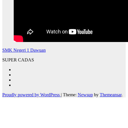
SMK Negeri 1 Dawuan
SUPER CADAS
Proudly powered by WordPress
|
Theme:
Newsup
by
Themeansar
.