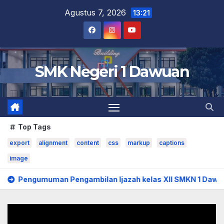
Agustus 7, 2026
13:21
SMK Negeri 1 Dawuan
Top Tags
export
alignment
content
css
markup
captions
image
Pengumuman Pengambilan Ijazah kelas XII SMKN 1 Dawuan