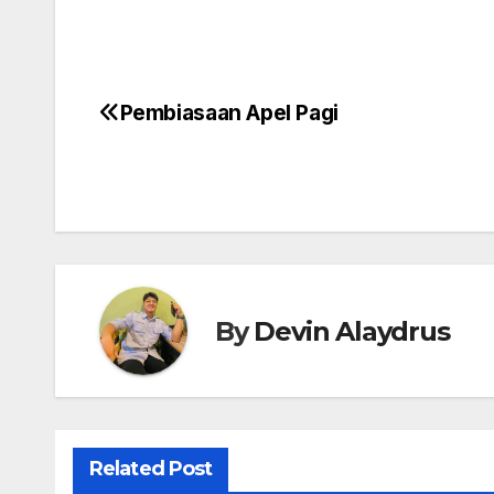
Pembiasaan Apel Pagi
Navigasi
pos
By
Devin Alaydrus
Related Post