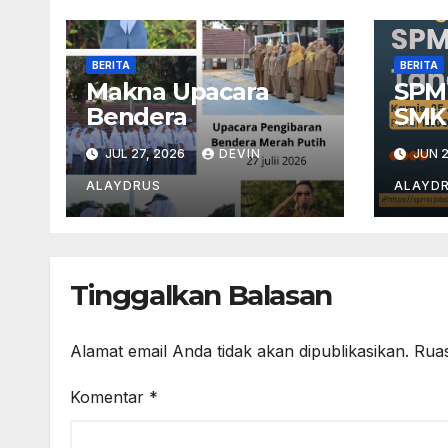
BERITA
BERITA
Makna Upacara
SPM
Bendera
SMK
JUL 27, 2026
DEVIN
JUN 2
ALAYDRUS
ALAYD
Tinggalkan Balasan
Alamat email Anda tidak akan dipublikasikan.
Ruas
Komentar
*