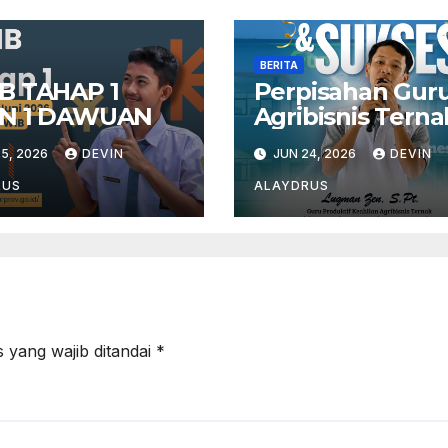
BERITA
B TAHAP 1
Perpisahan Gur
N 1 DAWUAN
Agribisnis Terna
5, 2026
DEVIN
JUN 24, 2026
DEVIN
RUS
ALAYDRUS
 yang wajib ditandai
*