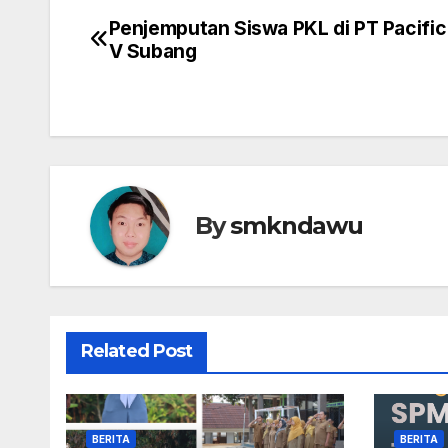
Penjemputan Siswa PKL di PT Pacific
Navigasi
V Subang
pos
By
smkndawu
Related Post
BERITA
BERITA