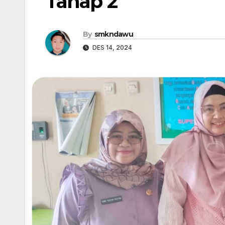
Tahap 2
By
smkndawu
DES 14, 2024