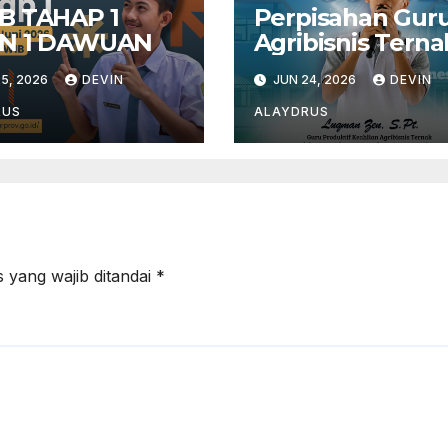
B TAHAP 1
Perpisahan Gur
N 1 DAWUAN
Agribisnis Terna
5, 2026
DEVIN
JUN 24, 2026
DEVIN
RUS
ALAYDRUS
 yang wajib ditandai
*