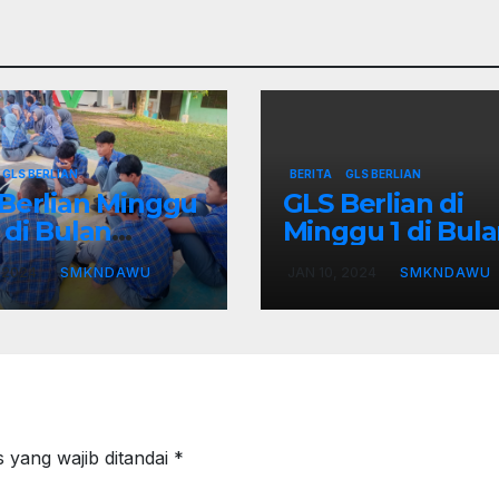
GLS BERLIAN
BERITA
GLS BERLIAN
Berlian Minggu
GLS Berlian di
 di Bulan
Minggu 1 di Bul
ari Tahun 2024
Januari Tahun 2
 2024
SMKNDAWU
JAN 10, 2024
SMKNDAWU
 yang wajib ditandai
*