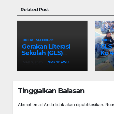
Related Post
BERITA
GLS BERLIAN
BERITA
Gerakan Literasi
GLS 
Sekolah (GLS)
Ke 4
Berdayakan Literasi
Janu
MAR 6, 2025
SMKNDAWU
JAN 24,
Dawuan (BERLIAN)
Tinggalkan Balasan
Alamat email Anda tidak akan dipublikasikan.
Ruas