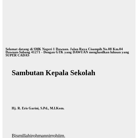
Selamat datang di SMK Negeri 1 Dawuan. Jalan Raya Cisampih No.08 Km.04
Dawuan-Subang 41271 - Dengan GTK yang DAWUAN menghasilkan lulusan yang
SUPER CADAS
Sambutan Kepala Sekolah
Hj. R. Eris Garini, S.Pd., M.I.Kom.
Bismillahirohmannirrohiim.