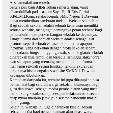
Assalamualaikum wr.wb.
Segala puji bagi Alloh Tuhan semesta alam, yang
alhamdulillah pada saat ini Saya Hj. R.Eris Garini,
S.Pd.,M.I.Kom. selaku Kepala SMK Negeri 1 Dawuan
dapat memberikan sambutan melalui Website sekolah ini.
Bagi sebuah sekolah adalah sebuah keharusan memiliki
sebuah website, mengingat pentingnya peran website bagi
pertumbuhan dan perkembangan sekolah ke depannya.
Fungsi utama dari sebuah website adalah sebagai alat
promosi seperti sebuah etalase toko, dimana apapun
informasi yang berkaitan dengan profil sekolah seperti
keberadaan, fungsi, tanggungjawab, serta kegiatan sekolah
diharapkan bisa tampil dan tersedia, sehingga
stakeholder
atau siapapun yang memang membutuhkan informasi
mengenai sekolah secara lengkap, terkini, akurat dan
terpercaya bisa mengakses website SMKN 1 Dawuan
kapanpun dibutuhkan.
Kemudian daripada itu, website ini juga diharapkan bisa
bermanfaat bagi seluruh warga sekolah, khususnya bagi
guru dan siswa, sebagai media pembelajaran yang turut
mendukung kesuksesan proses pembelajaran baik secara
tatap muka maupun jarak jauh selama pandemik masih
berlangsung.
Selain itu website ini juga diharapkan bisa dijadikan
sebagai media bagi pengembangan aktualisasi warga