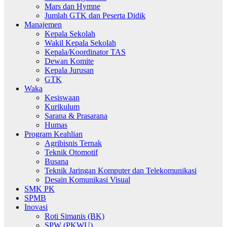
Mars dan Hymne
Jumlah GTK dan Peserta Didik
Manajemen
Kepala Sekolah
Wakil Kepala Sekolah
Kepala/Koordinator TAS
Dewan Komite
Kepala Jurusan
GTK
Waka
Kesiswaan
Kurikulum
Sarana & Prasarana
Humas
Program Keahlian
Agribisnis Ternak
Teknik Otomotif
Busana
Teknik Jaringan Komputer dan Telekomunikasi
Desain Komunikasi Visual
SMK PK
SPMB
Inovasi
Roti Simanis (BK)
SPW (PKWU)