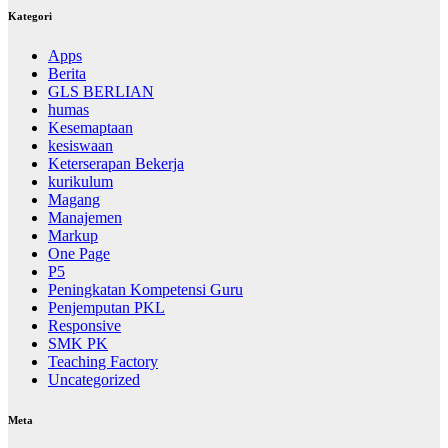
Kategori
Apps
Berita
GLS BERLIAN
humas
Kesemaptaan
kesiswaan
Keterserapan Bekerja
kurikulum
Magang
Manajemen
Markup
One Page
P5
Peningkatan Kompetensi Guru
Penjemputan PKL
Responsive
SMK PK
Teaching Factory
Uncategorized
Meta