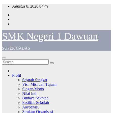
Skip
Agustus 8, 2026
04:49
to
content
SMK Negeri 1 Dawuan
SUPER CADAS
Profil
Sejarah Singkat
Visi, Misi dan Tujuan
Slogan/Motto
Nilai Inti
Budaya Sekolah
Fasilitas Sekolah
Akreditasi
Struktur Organisasi