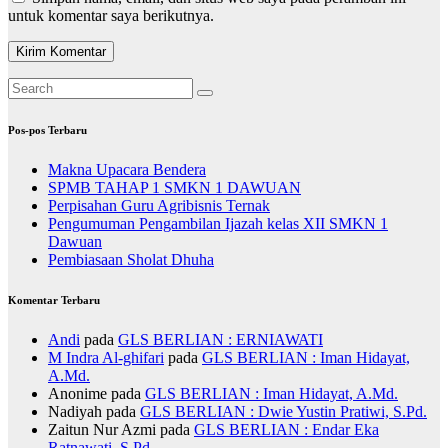
untuk komentar saya berikutnya.
Pos-pos Terbaru
Makna Upacara Bendera
SPMB TAHAP 1 SMKN 1 DAWUAN
Perpisahan Guru Agribisnis Ternak
Pengumuman Pengambilan Ijazah kelas XII SMKN 1
Dawuan
Pembiasaan Sholat Dhuha
Komentar Terbaru
Andi
pada
GLS BERLIAN : ERNIAWATI
M Indra Al-ghifari
pada
GLS BERLIAN : Iman Hidayat,
A.Md.
Anonime
pada
GLS BERLIAN : Iman Hidayat, A.Md.
Nadiyah
pada
GLS BERLIAN : Dwie Yustin Pratiwi, S.Pd.
Zaitun Nur Azmi
pada
GLS BERLIAN : Endar Eka
Ratnawati, S.Pd