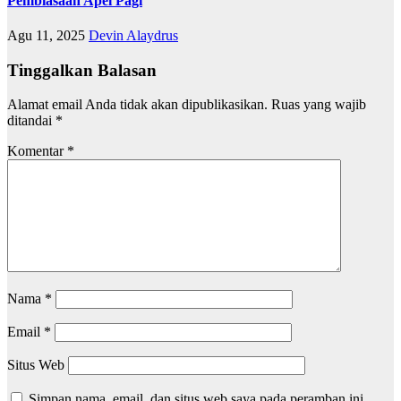
Pembiasaan Apel Pagi
Agu 11, 2025
Devin Alaydrus
Tinggalkan Balasan
Alamat email Anda tidak akan dipublikasikan.
Ruas yang wajib
ditandai
*
Komentar
*
Nama
*
Email
*
Situs Web
Simpan nama, email, dan situs web saya pada peramban ini