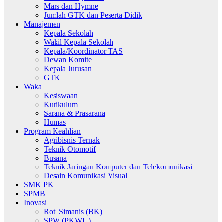
Mars dan Hymne
Jumlah GTK dan Peserta Didik
Manajemen
Kepala Sekolah
Wakil Kepala Sekolah
Kepala/Koordinator TAS
Dewan Komite
Kepala Jurusan
GTK
Waka
Kesiswaan
Kurikulum
Sarana & Prasarana
Humas
Program Keahlian
Agribisnis Ternak
Teknik Otomotif
Busana
Teknik Jaringan Komputer dan Telekomunikasi
Desain Komunikasi Visual
SMK PK
SPMB
Inovasi
Roti Simanis (BK)
SPW (PKWU)