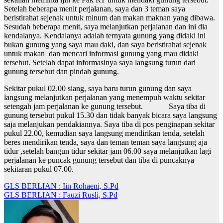
Setelah beberapa menit perjalanan, saya dan 3 teman saya
beristirahat sejenak untuk minum dan makan maknan yang dibawa.
Sesudah beberapa menit, saya melanjutkan perjalanan dan ini dia
kendalanya. Kendalanya adalah ternyata gunung yang didaki ini
bukan gunung yang saya mau daki, dan saya beristirahat sejenak
untuk makan dan mencari informasi gunung yang mau didaki
tersebut. Setelah dapat informasinya saya langsung turun dari
gunung tersebut dan pindah gunung.
Sekitar pukul 02.00 siang, saya baru turun gunung dan saya
langsung melanjutkan perjalanan yang menempuh waktu sekitar
setengah jam perjalanan ke gunung tersebut. Saya tiba di
gunung tersebut pukul 15.30 dan tidak banyak bicara saya langsung
saja melanjukan pendakiannya. Saya tiba di pos penginapan sekitar
pukul 22.00, kemudian saya langsung mendirikan tenda, setelah
beres mendirikan tenda, saya dan teman teman saya langsung aja
tidur ,setelah bangun tidur sekitar jam 06.00 saya melanjutkan lagi
perjalanan ke puncak gunung tersebut dan tiba di puncaknya
sekitaran pukul 07.00.
Navigasi
GLS BERLIAN : Iin Rohaeni, S.Pd
GLS BERLIAN : Fauzi Rusli, S.Pd
pos