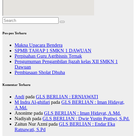
Pos-pos Terbaru
Makna Upacara Bendera
SPMB TAHAP 1 SMKN 1 DAWUAN
Perpisahan Guru Agribisnis Ternak
Pengumuman Pengambilan Ijazah kelas XII SMKN 1
Dawuan
Pembiasaan Sholat Dhuha
Komentar Terbaru
Andi
pada
GLS BERLIAN : ERNIAWATI
M Indra Al-ghifari
pada
GLS BERLIAN : Iman Hidayat,
A.Md.
Anonime
pada
GLS BERLIAN : Iman Hidayat, A.Md.
Nadiyah
pada
GLS BERLIAN : Dwie Yustin Pratiwi, S.Pd.
Zaitun Nur Azmi
pada
GLS BERLIAN : Endar Eka
Ratnawati, S.Pd