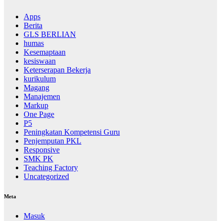
Apps
Berita
GLS BERLIAN
humas
Kesemaptaan
kesiswaan
Keterserapan Bekerja
kurikulum
Magang
Manajemen
Markup
One Page
P5
Peningkatan Kompetensi Guru
Penjemputan PKL
Responsive
SMK PK
Teaching Factory
Uncategorized
Meta
Masuk