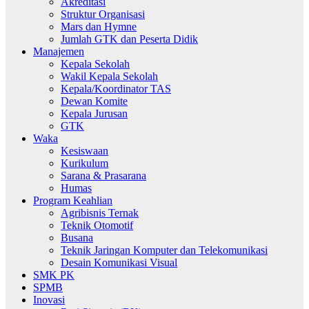
Akreditasi
Struktur Organisasi
Mars dan Hymne
Jumlah GTK dan Peserta Didik
Manajemen
Kepala Sekolah
Wakil Kepala Sekolah
Kepala/Koordinator TAS
Dewan Komite
Kepala Jurusan
GTK
Waka
Kesiswaan
Kurikulum
Sarana & Prasarana
Humas
Program Keahlian
Agribisnis Ternak
Teknik Otomotif
Busana
Teknik Jaringan Komputer dan Telekomunikasi
Desain Komunikasi Visual
SMK PK
SPMB
Inovasi