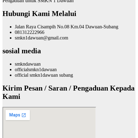
Pengaduan untuk SMKN 1 Dawuan
Hubungi Kami Melalui
Jalan Raya Cisampih No.08 Km.04 Dawuan-Subang
081312222966
smkn1dawuan@gmail.com
sosial media
smkndawuan
officialsmkn1dawuan
official smkn1dawuan subang
Kirim Pesan / Saran / Pengaduan Kepada
Kami